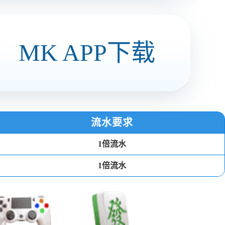
使命
我们始终以科技驱动、服务导向为核心，力求打
体育数据与直播生态。
星空入口积极拓展创新边界，以高效响应用户需
术优势与服务口碑。