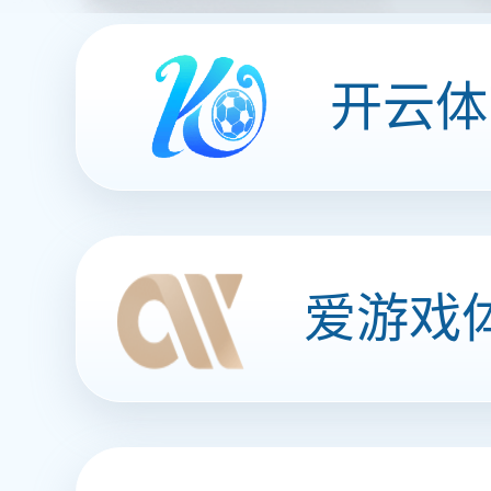
响应速度
0.18s
平均页面加载