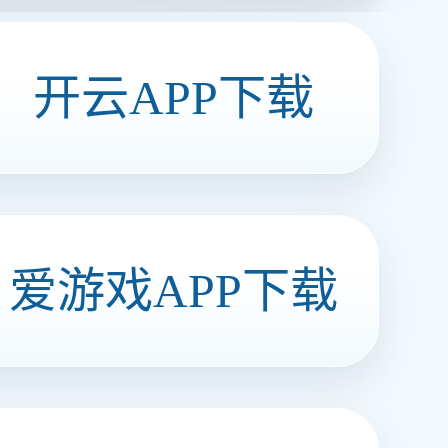
风控识别成功率
99.2%
欺诈行为识别
级
别与权限隔离，为星空入口平台用户建立第一道防线。