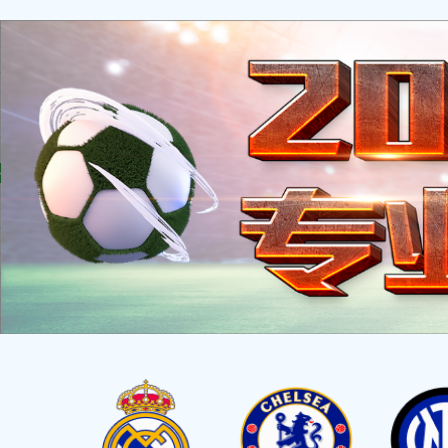
立即注册
星空入口
官网 · 权
台
星空入口 OFFICIAL WEBSITE
自2022年创立以来，
星空入口
致力于为用户提供
LPL在内的热门赛事直播与数据服务，广受用户