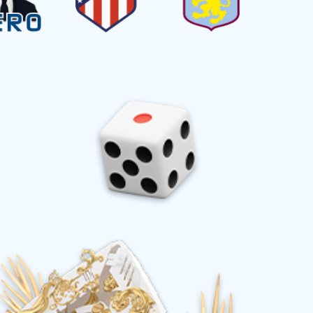
质的数字化观赛体验。我们整合
高清
亚、中东、欧洲等区域建立了本地化技