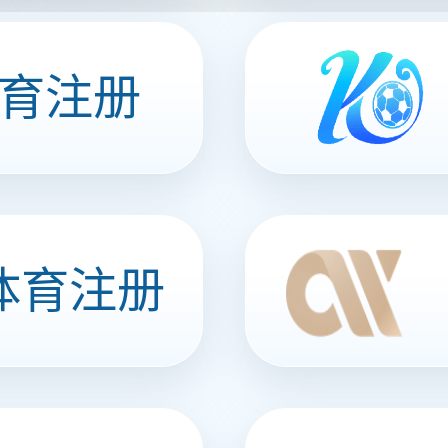
AI推荐准确率
稳定上传速率
92.6%
98%
赛事个性推荐
用户数据反馈
安全流程层
访问身份控制
采用IP定位、设备识